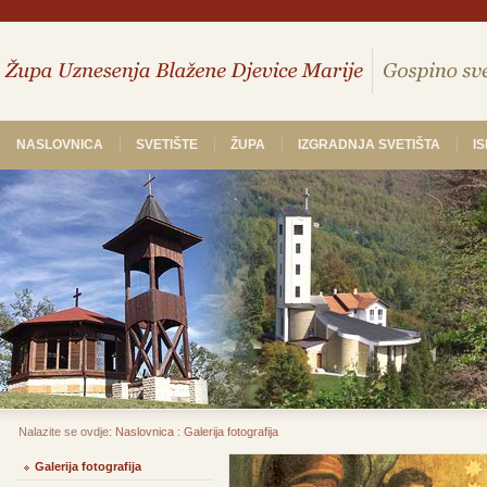
NASLOVNICA
SVETIŠTE
ŽUPA
IZGRADNJA SVETIŠTA
I
Nalazite se ovdje:
Naslovnica
:
Galerija fotografija
Galerija fotografija