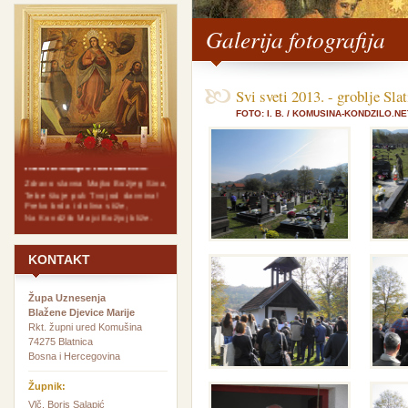
Galerija fotografija
Svi sveti 2013. - groblje Sla
FOTO: I. B. / KOMUSINA-KONDZILO.NE
Himna Gospe Kondžilske
Zdravo slavna Majko Božjeg Sina,
Tebe štuje puk Tvoj od davnina!
Preko brda i dolina stiže,
Na Kondžilo Majci Božjoj bliže.
Zdravo budi, Gospo Komušanska,
Majko naša, kraljice kršćanska!
Pogled svoj na vjerni narod svrati,
KONTAKT
Dragi lik tvoj nek nas posvud prati!
Budi radost svakom našem domu,
Sve nas vodi k milom Sinu svomu!
Župa Uznesenja
Blažene Djevice Marije
Zdravo Djevo Bezgrješna i sveta,
Prva sliko spašenoga svijeta,
Rkt. župni ured Komušina
Sva si puna milosnih divota,
74275 Blatnica
Nova Evo novoga novoga života!
Bosna i Hercegovina
Zdravo vjerna Božja Službenice,
Primi naše smjerne molbenice,
Župnik:
Daj da svaki u životu svome,
Vjerno služi Bogu velikome!
Vlč. Boris Salapić