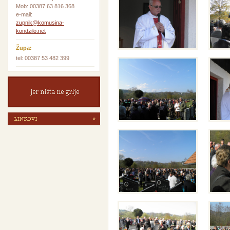
Mob: 00387 63 816 368
e-mail:
zupnik@komusina-
kondzilo.net
Župa:
tel: 00387 53 482 399