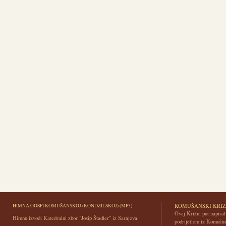
HIMNA GOSPI KOMUŠANSKOJ (KONDŽILSKOJ) (MP3)
KOMUŠANSKI KRIŽ
Ovaj Križni put napisali
Himnu izvodi Katedralni zbor "Josip Štadler" iz Sarajeva.
podrijetlom iz Komušin